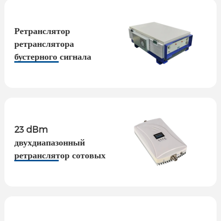
Ретранслятор
ретранслятора
бустерного сигнала
внешней башни 43dBm
23 dBm
двухдиапазонный
ретранслятор сотовых
телефонов с дисплеем