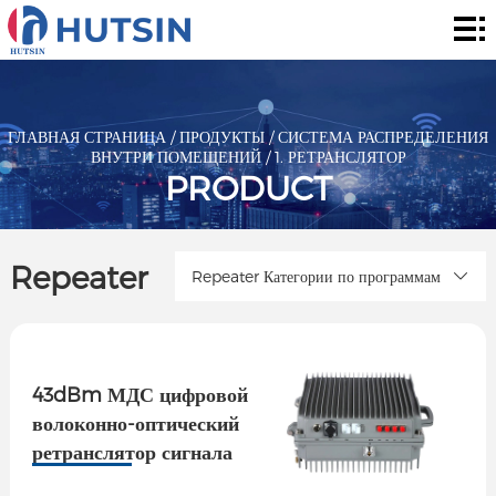
Главная
страница
Продукты
О
ГЛАВНАЯ СТРАНИЦА
/
ПРОДУКТЫ
/
СИСТЕМА РАСПРЕДЕЛЕНИЯ
ВНУТРИ ПОМЕЩЕНИЙ
/
1. РЕТРАНСЛЯТОР
нас
Решения
PRODUCT
Сообщение
Repeater
Repeater Категории по программам
контакты
43dBm МДС цифровой
волоконно-оптический
ретранслятор сигнала
для наружной работы