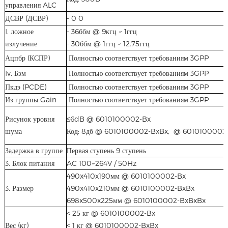
управления ALC
ДСВР (ДСВР)
- 0 0
I. ложное
- 36ббм @ 9кгц ~ 1ггц
излучение
- 30ббм @ 1ггц ~ 12.75ггц
Ацпбр (КСПР)
Полностью соответствует требованиям 3GPP
Iv. Бэм
Полностью соответствует требованиям 3GPP
Пкдэ (PCDE)
Полностью соответствует требованиям 3GPP
Из группы Gain
Полностью соответствует требованиям 3GPP
Рисунок уровня
≤6dB @ 6010100002-Bx
шума
Код: 8дб @ 6010100002-BxBx, @ 6010100002
Задержка в группе
Первая ступень 9 ступень
3. Блок питания
AC 100~264V / 50Hz
490x410x190мм @ 6010100002-Bx
3. Размер
490x410x210мм @ 6010100002-BxBx
698x500x225мм @ 6010100002-BxBxBx
< 25 кг @ 6010100002-Bx
Вес (кг)
< 1 кг @ 6010100002-BxBx