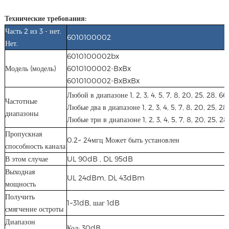
Технические требования:
Часть 2 из 3 - нет.
6010100002
Нет.
6010100002bx
Модель (модель)
6010100002-BxBx
6010100002-BxBxBx
Любой в диапазоне 1, 2, 3, 4, 5, 7, 8, 20, 25, 28
Частотные
Любые два в диапазоне 1, 2, 3, 4, 5, 7, 8, 20, 25
диапазоны
Любые три в диапазоне 1, 2, 3, 4, 5, 7, 8, 20, 2
Пропускная
0.2~ 24мгц Может быть установлен
способность канала
В этом случае
UL 90dB , DL 95dB
Выходная
UL 24dBm, DL 43dBm
мощность
Получить
1~31dB, шаг 1dB
смягчение остроты
Диапазон
Код: 30dB