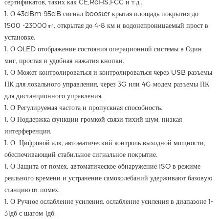
сертификатов, таких как CE,RoHS,FCC и т.д..
1. О 43dBm 95dB сигнал booster крытая площадь покрытия до
1500 -23000㎡, открытая до 4-8 км и водонепроницаемый прост в
установке.
1. О OLED отображение состояния операционной системы в Один
миг, простая и удобная нажатия кнопки.
1. О Может контролироваться и контролироваться через USB разъемы
ПК для локального управления, через 3G или 4G модем разъемы ПК
для дистанционного управления.
1. О Регулируемая частота и пропускная способность.
1. О Поддержка функции громкой связи тихий шум, низкая
интерференция.
1. О Цифровой алк, автоматический контроль выходной мощности,
обеспечивающий стабильное сигнальное покрытие.
1. О Защита от помех, автоматическое обнаружение ISO в режиме
реального времени и устранение самоколебаний удерживают базовую
станцию от помех.
1. О Ручное ослабление усиления, ослабление усиления в диапазоне 1-
31дб с шагом 1дб.