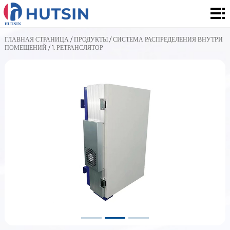
Главная
страница
Продукты
ГЛАВНАЯ СТРАНИЦА
/
ПРОДУКТЫ
/
СИСТЕМА РАСПРЕДЕЛЕНИЯ ВНУТРИ
ПОМЕЩЕНИЙ
/
1. РЕТРАНСЛЯТОР
О
нас
Решения
Сообщение
контакты