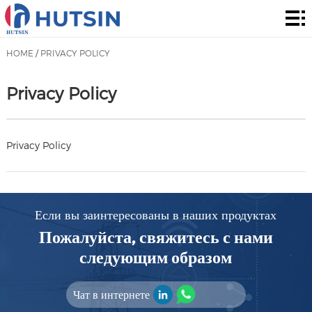
Главная
страница
Продукты
HOME
/
PRIVACY POLICY
О
Privacy Policy
нас
Решения
Сообщение
Privacy Policy
контакты
Если вы заинтересованы в наших продуктах
Пожалуйста, свяжитесь с нами
следующим образом
Чат в интернете