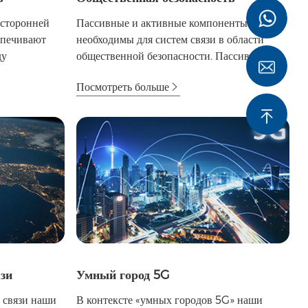
усторонней
Пассивные и активные компоненты RF
спечивают
необходимы для систем связи в области
ду
общественной безопасности. Пассивные
компоненты...
Посмотреть больше
зи
Умный город 5G
 связи наши
В контексте «умных городов 5G» наши