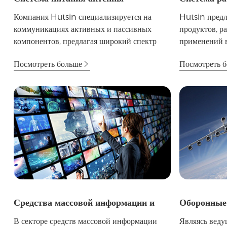
помещений
Компания Hutsin специализируется на
Hutsin предл
коммуникациях активных и пассивных
продуктов, р
компонентов, предлагая широкий спектр
применений в
продуктов, ...
антенных...
Посмотреть больше
Посмотреть 
Средства массовой информации и
Оборонные 
радио-и телевещание
технологии
В секторе средств массовой информации
Являясь вед