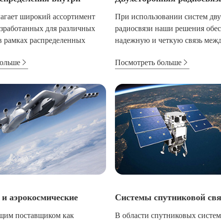
агает широкий ассортимент
При использовании систем дв
азработанных для различных
радиосвязи наши решения обе
 рамках распределенных
надежную и четкую связь меж
различными сред...
больше
Посмотреть больше
и аэрокосмические
Системы спутниковой свя
ущим поставщиком как
В области спутниковых систем