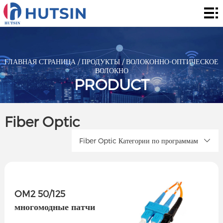
Главная
страница
Продукты
О
ГЛАВНАЯ СТРАНИЦА
/
ПРОДУКТЫ
/
ВОЛОКОННО-ОПТИЧЕСКОЕ
ВОЛОКНО
нас
Решения
PRODUCT
Сообщение
Fiber Optic
контакты
Fiber Optic Категории по программам
OM2 50/125
многомодные патчи