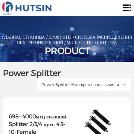
Главная
страница
Продукты
О
ГЛАВНАЯ СТРАНИЦА
/
ПРОДУКТЫ
/
СИСТЕМА РАСПРЕДЕЛЕНИЯ
ВНУТРИ ПОМЕЩЕНИЙ
/
МОЩНОСТЬ СПЛИТТЕРА
нас
Решения
PRODUCT
Сообщение
Power Splitter
контакты
Power Splitter Категории по программам
698- 4000мгц силовой
Splitter 2/3/4 путь 4.3-
10-Female