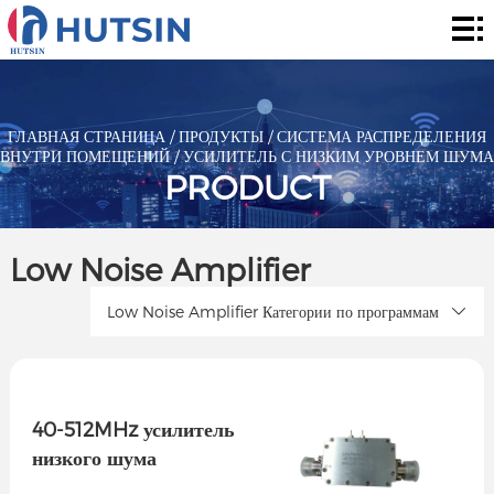
Главная
страница
Продукты
О
ГЛАВНАЯ СТРАНИЦА
/
ПРОДУКТЫ
/
СИСТЕМА РАСПРЕДЕЛЕНИЯ
ВНУТРИ ПОМЕЩЕНИЙ
/
УСИЛИТЕЛЬ С НИЗКИМ УРОВНЕМ ШУМА
нас
Решения
PRODUCT
Сообщение
Low Noise Amplifier
контакты
Low Noise Amplifier Категории по программам
40-512MHz усилитель
низкого шума