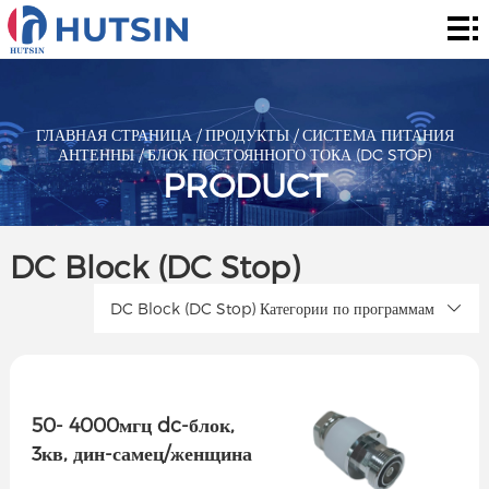
Главная
страница
Продукты
О
ГЛАВНАЯ СТРАНИЦА
/
ПРОДУКТЫ
/
СИСТЕМА ПИТАНИЯ
АНТЕННЫ
/
БЛОК ПОСТОЯННОГО ТОКА (DC STOP)
нас
Решения
PRODUCT
Сообщение
DC Block (DC Stop)
контакты
DC Block (DC Stop) Категории по программам
50- 4000мгц dc-блок,
3кв, дин-самец/женщина