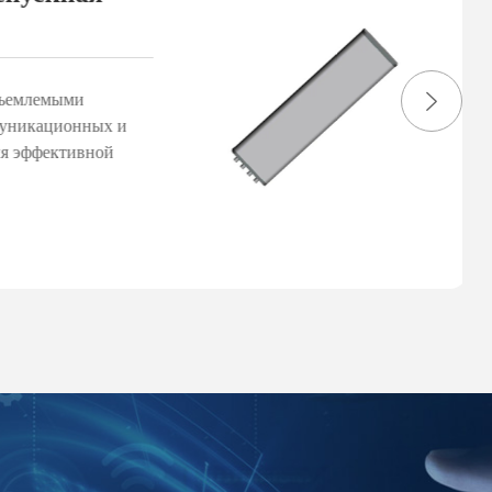
ъемлемыми
уникационных и
я эффективной
тромагнитных
специализируемся
 предназначенных
личных
связи в различных
и.