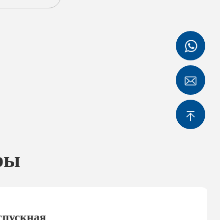
ры
спускная