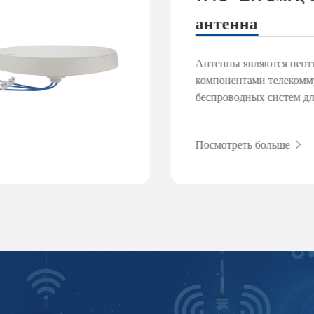
антенна
Антенны являются неот
компонентами телекомм
беспроводных систем дл
передачи и приема элек
сигналов. В Hutsin мы 
Посмотреть больше
на различных антеннах,
для удовлетворения раз
потребностей в области 
отраслях промышленност