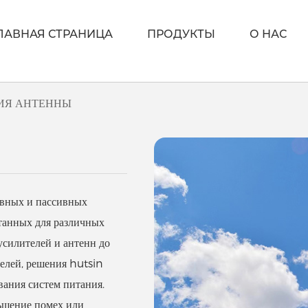
ЛАВНАЯ СТРАНИЦА
ПРОДУКТЫ
О НАС
ИЯ АНТЕННЫ
Система Распределения Внутри Помещений
Волоконно-Оптическое Волокно
ивных и пассивных
отанных для различных
силителей и антенн до
елей, решения hutsin
ания систем питания.
ньшение помех или