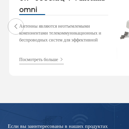
omni
Антенны являются неотъемлемыми
компонентами телекоммуникационных и
беспроводных систем для эффективной
передачи и приема электромагнитных
сигналов. В Hutsin мы специализируемся
Посмотреть больше
на различных антеннах, предназначенных
для удовлетворения различных
потребностей в области связи в различных
отраслях промышленности.
Если вы заинтересованы в наших продуктах