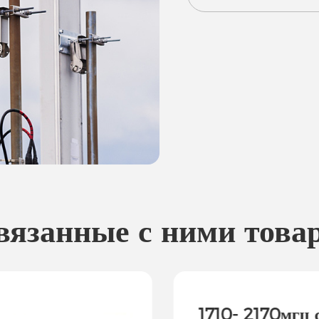
вязанные с ними това
1710- 2170мгц 