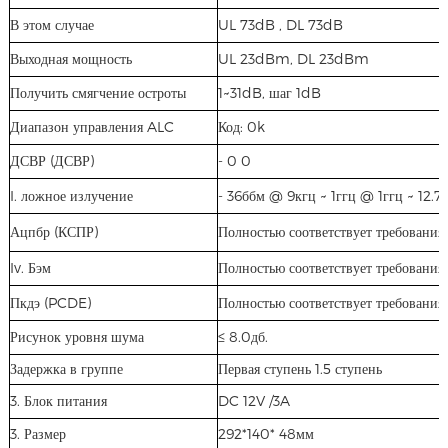
В этом случае
UL 73dB , DL 73dB
Выходная мощность
UL 23dBm, DL 23dBm
Получить смягчение остроты
1~31dB, шаг 1dB
Диапазон управления ALC
Код: 0k
ДСВР (ДСВР)
- 0 0
I. ложное излучение
- 36ббм @ 9кгц ~ 1ггц @ 1ггц ~ 12.7
Ацпбр (КСПР)
Полностью соответствует требовани
Iv. Бэм
Полностью соответствует требовани
Пкдэ (PCDE)
Полностью соответствует требовани
Рисунок уровня шума
≤ 8.0дб.
Задержка в группе
Первая ступень 1.5 ступень
3. Блок питания
DC 12V /3A
3. Размер
292*140* 48мм