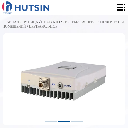
Главная
страница
Продукты
ГЛАВНАЯ СТРАНИЦА
/
ПРОДУКТЫ
/
СИСТЕМА РАСПРЕДЕЛЕНИЯ ВНУТРИ
ПОМЕЩЕНИЙ
/
1. РЕТРАНСЛЯТОР
О
нас
Решения
Сообщение
контакты