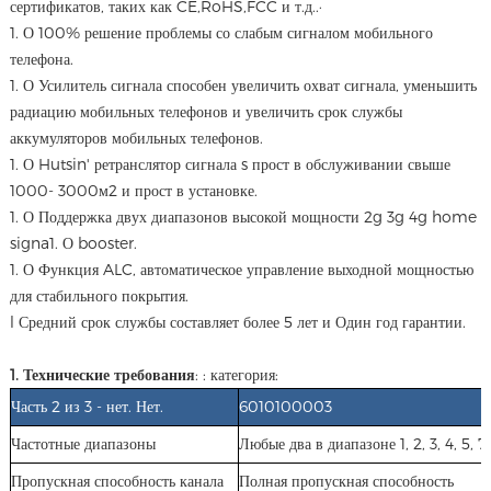
сертификатов, таких как CE,RoHS,FCC и т.д..·
1. О 100% решение проблемы со слабым сигналом мобильного
телефона.
1. О Усилитель сигнала способен увеличить охват сигнала, уменьшить
радиацию мобильных телефонов и увеличить срок службы
аккумуляторов мобильных телефонов.
1. О Hutsin' ретранслятор сигнала s прост в обслуживании свыше
1000- 3000м2 и прост в установке.
1. О Поддержка двух диапазонов высокой мощности 2g 3g 4g home
signa1. О booster.
1. О Функция ALC, автоматическое управление выходной мощностью
для стабильного покрытия.
l Средний срок службы составляет более 5 лет и Один год гарантии.
1. Технические требования
: : категория:
Часть 2 из 3 - нет. Нет.
6010100003
Частотные диапазоны
Любые два в диапазоне 1, 2, 3, 4, 5, 7
Пропускная способность канала
Полная пропускная способность