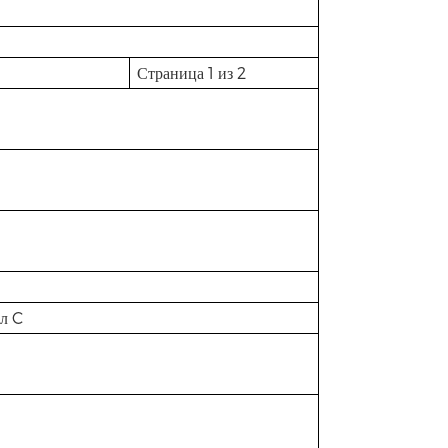
Страница 1 из 2
ел C