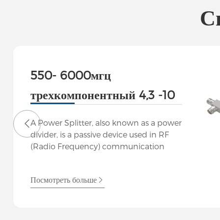
С
550- 6000мгц
трехкомпонентный 4,3 -10
женский
A Power Splitter, also known as a power
трехкомпонентный 600-
divider, is a passive device used in RF
(Radio Frequency) communication
6000мгц 5G DAS Low PIM
systems to split an input signal into
multiple output signals with equal or
реактивный накопитель
Посмотреть больше
unequal power distribution. This allows
мощности
for signal distribution to multiple
components or antennas from a single
source. Functionality: Power splitters