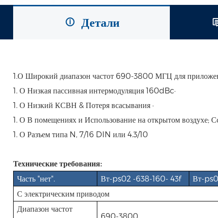
Детали
1.О Широкий диапазон частот 690-3800 МГЦ для приложе
1. О Низкая пассивная интермодуляция 160dBc·
1. О Низкий КСВН & Потеря всасывания ·
1. О В помещениях и Использование на открытом воздухе; С
1. О Разъем типа N, 7/16 DIN или 4.3/10
Технические требования:
Часть "нет".
Вт-ps02 -638-160- 43f
Вт-ps0
С электрическим приводом
Диапазон частот
690-3800