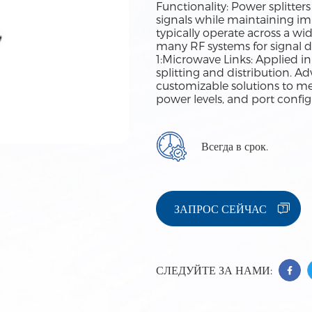
Functionality: Power splitter
signals while maintaining 
typically operate across a w
many RF systems for signal d
1:Microwave Links: Applied 
splitting and distribution. A
customizable solutions to me
power levels, and port configu
Всегда в срок.
ЗАПРОС СЕЙЧАС
СЛЕДУЙТЕ ЗА НАМИ: