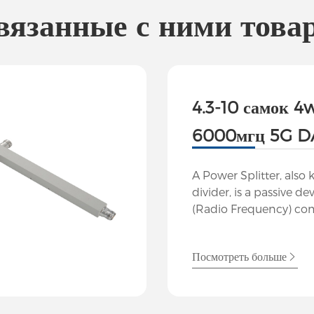
вязанные с ними това
4.3-10 самок 4
6000мгц 5G D
6000мгц низк
A Power Splitter, also
разъем питани
divider, is a passive de
(Radio Frequency) c
systems to split an inp
multiple output signal
Посмотреть больше
unequal power distribu
for signal distribution 
components or antenn
source. Functionality: 