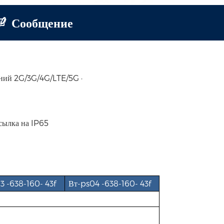
Сообщение
ний 2G/3G/4G/LTE/5G ·
сылка на IP65
3 -638-160- 43f
Вт-ps04 -638-160- 43f