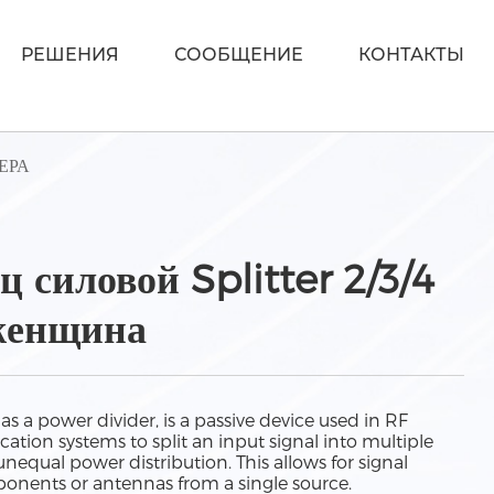
РЕШЕНИЯ
СООБЩЕНИЕ
КОНТАКТЫ
ЕРА
 силовой Splitter 2/3/4
 женщина
as a power divider, is a passive device used in RF
ion systems to split an input signal into multiple
unequal power distribution. This allows for signal
ponents or antennas from a single source.