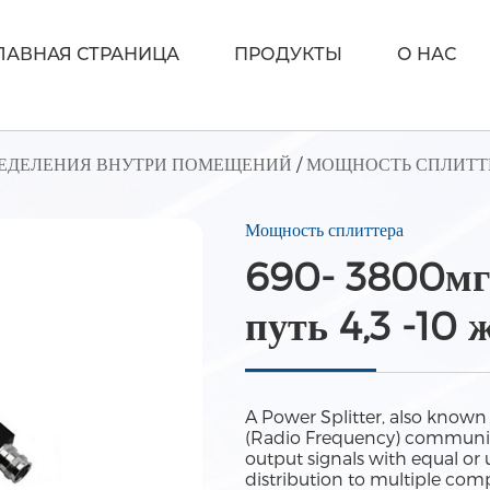
ЛАВНАЯ СТРАНИЦА
ПРОДУКТЫ
О НАС
РЕДЕЛЕНИЯ ВНУТРИ ПОМЕЩЕНИЙ
/
МОЩНОСТЬ СПЛИТТ
Мощность сплиттера
690- 3800мгц
Система Распределения Внутри Помещений
Волоконно-Оптическое Волокно
путь 4,3 -10
A Power Splitter, also known 
(Radio Frequency) communicat
output signals with equal or 
distribution to multiple com