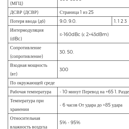
(МГЦ)
ДСВР (ДСВР)
Страница 1 из 25
Потеря ввода (дб)
9.0. 9.0.
1. 1 2 3
Интермодуляция
≤-160dBc (с 2×43dBm)
(dBc)
Сопротивление
30. 50.
(сопротивление)
Входная мощность
300
(вт)
По окружающей среде
Рабочая температура
- 10 минут Перевод на +65 1. Разд
Температура при
- 6 часов От удара до +85 удара
хранении
Относительная
5% - 95%
влажность воздуха