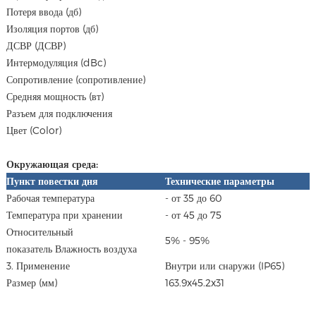
Потеря ввода (дб)
Изоляция портов (дб)
ДСВР (ДСВР)
Интермодуляция (dBc)
Сопротивление (сопротивление)
Средняя мощность (вт)
Разъем для подключения
Цвет (Color)
Окружающая среда:
Пункт повестки дня
Технические параметры
Рабочая температура
- от 35 до 60
Температура при хранении
- от 45 до 75
Относительный
5% - 95%
показатель Влажность воздуха
3. Применение
Внутри или снаружи (IP65)
Размер (мм)
163.9x45.2x31